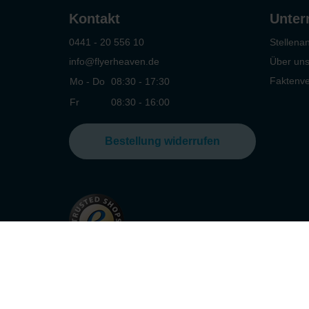
Kontakt
Unte
0441 - 20 556 10
Stellena
info@flyerheaven.de
Über un
Faktenve
Mo - Do
08:30 - 17:30
Fr
08:30 - 16:00
Bestellung widerrufen