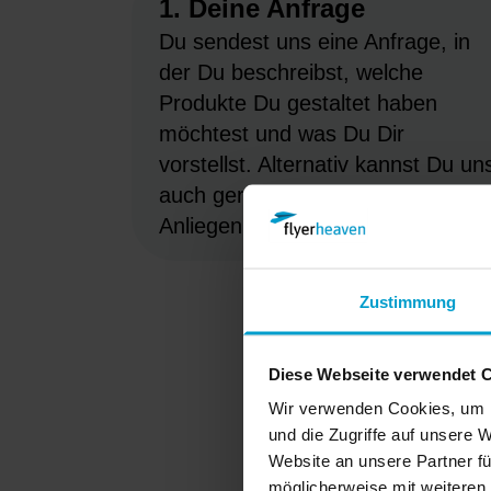
1. Deine Anfrage
Du sendest uns eine Anfrage, in
der Du beschreibst, welche
Produkte Du gestaltet haben
möchtest und was Du Dir
vorstellst. Alternativ kannst Du un
auch gerne anrufen, um Dein
Anliegen direkt zu besprechen.
Zustimmung
Diese Webseite verwendet 
Wir verwenden Cookies, um I
und die Zugriffe auf unsere
Website an unsere Partner fü
möglicherweise mit weiteren