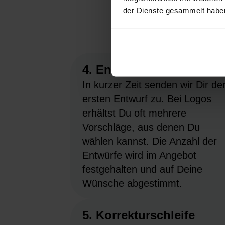
der Dienste gesammelt habe
4. Entwurf des Designs
In kurzer Zeit senden wir Dir de
ersten Entwurf zu. Bei Logos
erhältst Du oft mehrere
Vorschläge, aus denen Du
wählen kannst. Die Anzahl der
Entwürfe wird im Angebot
festgehalten und auf Deine
Wünsche abgestimmt.
5. Korrekturschleife