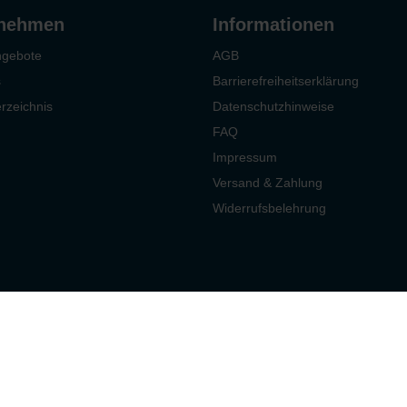
rnehmen
Informationen
ngebote
AGB
s
Barrierefreiheitserklärung
rzeichnis
Datenschutzhinweise
FAQ
Impressum
Versand & Zahlung
Widerrufsbelehrung