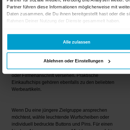
Filialeröffnung, Firmenfeier oder Messe kleine
Partner führen diese Informationen möglicherweise mit weite
Geschenke verteilen möchtest, oder Deinem
Daten zusammen, die Du ihnen bereitgestellt hast oder die s
Onlineshop-Paket eine Aufmerksamkeit beilegst –
Rahmen Deiner Nutzung der Dienste gesammelt haben.
bei flyerheaven findest Du die passenden Produkte.
Alle zulassen
Besonders preiswert sind unsere Kugelschreiber,
die wir mit Deinem Logo bedrucken. Auch
Ablehnen oder Einstellungen
Streichholzschachteln, Feuerzeuge oder
Schlüsselbänder können wir mit Logo, Schriftzug
oder Firmenanschrift versehen. Praktische
Einkaufschips gehören ebenfalls zu den beliebten
Werbeartikeln.
Wenn Du eine jüngere Zielgruppe ansprechen
möchtest, wähle leuchtende Wurfscheiben oder
individuell bedruckte Buttons und Pins. Für einen