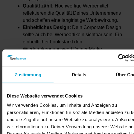
Qualität zählt:
Hochwertige Werbemittel
reflektieren die Qualität Deines Unternehmens
und schaffen eine langfristige Werbewirkung.
Einheitliches Design:
Dein Corporate Design
sollte auch bei Werbeartikeln sichtbar sein. Ein
einheitlicher Look stärkt den
Wiedererkennungswert Deiner Marke.
Jetzt ist es Zeit, die passenden Werbegeschenke
Zustimmung
Details
Über Co
auszuwählen!
Diese Webseite verwendet Cookies
Kleine Werbemittel mit großer
Wir verwenden Cookies, um Inhalte und Anzeigen zu
Wirkung
personalisieren, Funktionen für soziale Medien anbieten zu 
Kleine und preiswerte Werbemittel, oft als
und die Zugriffe auf unsere Website zu analysieren. Außerd
Streuartikel bezeichnet, sind perfekte Give-aways
wir Informationen zu Deiner Verwendung unserer Website an
für große Samplingaktionen. Egal, ob Du bei einer
Partner für soziale Medien, Werbung und Analysen weiter. U