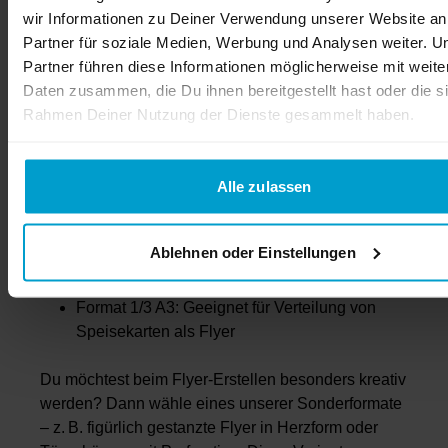
wir Informationen zu Deiner Verwendung unserer Website an
nach dem geeigneten Format für das Erstellen von
Partner für soziale Medien, Werbung und Analysen weiter. U
Flyern suchen, kannst Du Dich von den
Partner führen diese Informationen möglicherweise mit weite
Auswahlmöglichkeiten unserer Online Druckerei
Daten zusammen, die Du ihnen bereitgestellt hast oder die s
inspirieren lassen. Hier sind ein paar
Rahmen Deiner Nutzung der Dienste gesammelt haben.
Orientierungspunkt:
DIN lang Format: Klassischer Flyer für
Alle zulassen
Einladungen oder Gutscheine und bietet
ausreichend Platz für Bild und Text
Format DIN A6: Häufig zur Nutzung für Flyer
Ablehnen oder Einstellungen
als Hinweis auf Rabattaktionen und entspricht
der Größe einer klassischen Postkarte
Format 1/3 A3: Geeignet für Verteilung von
Speisekarten als Flyer
Du möchtest beim Flyer-Erstellen besonders kreativ
werden? Dann wähle eines unserer Sonderformate
– z. B. figürlich gestanzte Flyer in Herzform oder