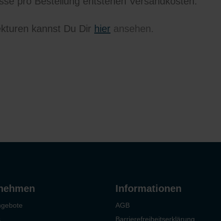
esse pro Bestellung entstehen Versandkosten.
kturen kannst Du Dir
hier
ansehen.
rnehmen
Informationen
ngebote
AGB
s
Barrierefreiheitserklärung