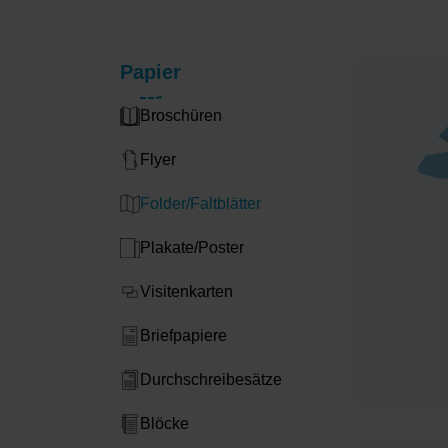
Papier
Broschüren
Flyer
Folder/Faltblätter
Plakate/Poster
Visitenkarten
Briefpapiere
Durchschreibesätze
Blöcke