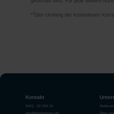
gesendet wird. Für jede weitere Adr
2
*
Den Umfang der kostenlosen Korre
Kontakt
Unte
0441 - 20 556 10
Stellena
info@flyerheaven.de
Über un