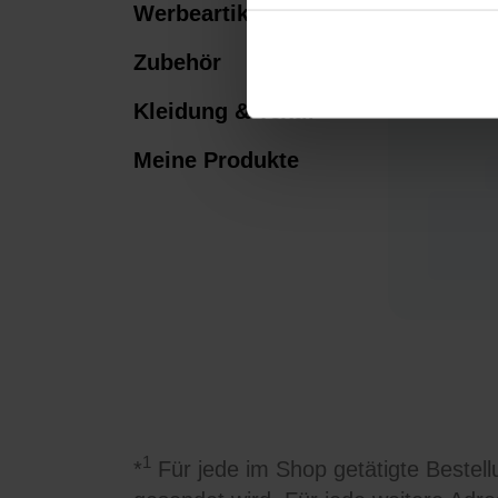
Werbeartikel
Zubehör
Kleidung & Textil
Meine Produkte
1
*
Für jede im Shop getätigte Bestellu