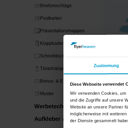
Briefumschläge
Postkarten
Präsentationsmappen
Klappkarten
Schreibtischunterlagen
Zustimmung
Türanhänger
Bonus- & Eintrittskarten​
Diese Webseite verwendet 
Wir verwenden Cookies, um I
Muster
und die Zugriffe auf unsere
Werbetechnik
Website an unsere Partner fü
möglicherweise mit weiteren
Aufkleber &
der Dienste gesammelt habe
Etiketten​