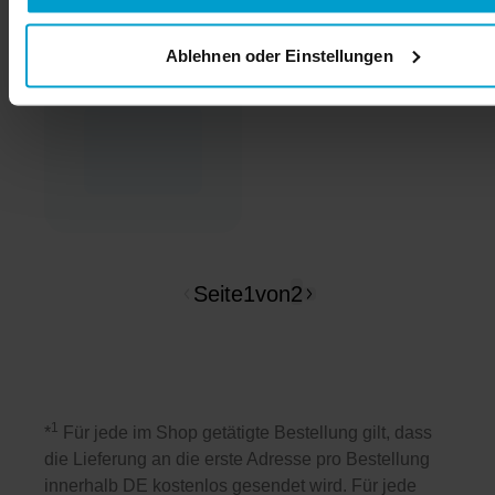
Ablehnen oder Einstellungen
Seite
1
von
2
1
*
Für jede im Shop getätigte Bestellung gilt, dass
die Lieferung an die erste Adresse pro Bestellung
innerhalb DE kostenlos gesendet wird. Für jede