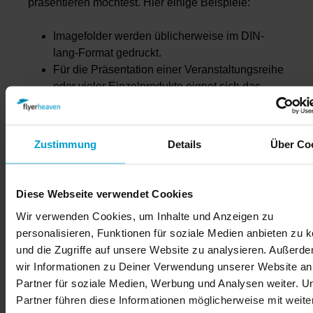
präsentieren möchtest. Hier einige Beispiele:
Imagefolder werden üblicherweise im DIN-
lang-Format gedruckt.
Für die Präsentation einer Veranstaltungsreihe
oder vieler Einzelprodukte eignet sich das
DIN-A7-Format.
Zu unseren Sonderformaten gehört auch das
CD-Cover.
Zustimmung
Details
Über Co
Bei flyerheaven kannst Du auch die Anzahl der
Seiten individuell festlegen. Außerdem solltest Du
Diese Webseite verwendet Cookies
beim Drucken von Foldern berücksichtigen, ob sie
Wir verwenden Cookies, um Inhalte und Anzeigen zu
später am POI (Point of Interest) und POS (Point of
personalisieren, Funktionen für soziale Medien anbieten zu 
Sale) verteilt, in einer Filiale ausgelegt oder
und die Zugriffe auf unsere Website zu analysieren. Außerd
Warensendungen beigelegt werden sollen.
wir Informationen zu Deiner Verwendung unserer Website an
Partner für soziale Medien, Werbung und Analysen weiter. U
Folder mit hoher Werbewirkung
Partner führen diese Informationen möglicherweise mit weite
gestalten