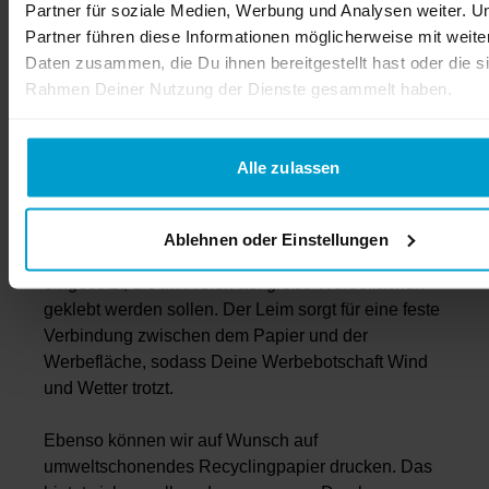
Partner für soziale Medien, Werbung und Analysen weiter. U
Designvorlage hoch und wählst dann zwischen
Partner führen diese Informationen möglicherweise mit weite
zahlreichen Optionen für den Druck. Wir bieten Dir
Daten zusammen, die Du ihnen bereitgestellt hast oder die s
beispielsweise.
Rahmen Deiner Nutzung der Dienste gesammelt haben.
Affichenpapier
Recyclingpapier
Alle zulassen
Bilderdruckpapier
Das klassisches Affichenpapier, auch als
Ablehnen oder Einstellungen
Plakatpapier bekannt. Es wird für Werbeplakate
eingesetzt, die im Freien auf große Werbeflächen
geklebt werden sollen. Der Leim sorgt für eine feste
Verbindung zwischen dem Papier und der
Werbefläche, sodass Deine Werbebotschaft Wind
und Wetter trotzt.
Ebenso können wir auf Wunsch auf
umweltschonendes Recyclingpapier drucken. Das