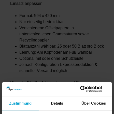
Einsatz anpassen.
Format: 594 x 420 mm
Nur einseitig bedruckbar
Verschiedene Offsetpapiere in
unterschiedlichen Grammaturen sowie
Recyclingpapier
Blattanzahl wählbar: 25 oder 50 Blatt pro Block
Leimung: Am Kopf oder am Fuß wählbar
Optional mit oder ohne Schutzleiste
Je nach Konfiguration Expressproduktion &
schneller Versand möglich
Hinweis: Die Produktdarstellung auf Deinem
Bildschirm kann von der verschickten Ware
abweichen.
Zustimmung
Details
Über Cookies