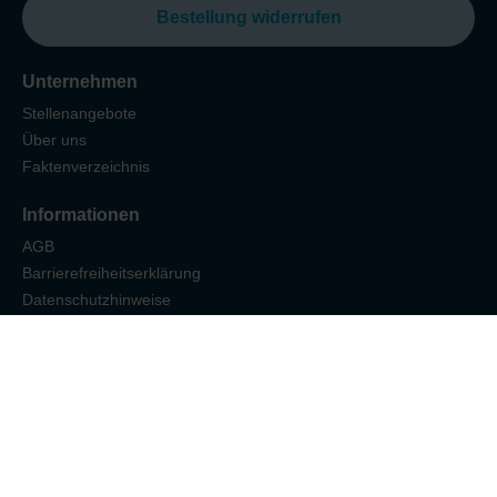
Bestellung widerrufen
Unternehmen
Stellenangebote
Über uns
Faktenverzeichnis
Informationen
AGB
Barrierefreiheitserklärung
Datenschutzhinweise
FAQ
Impressum
Versand & Zahlung
Widerrufsbelehrung