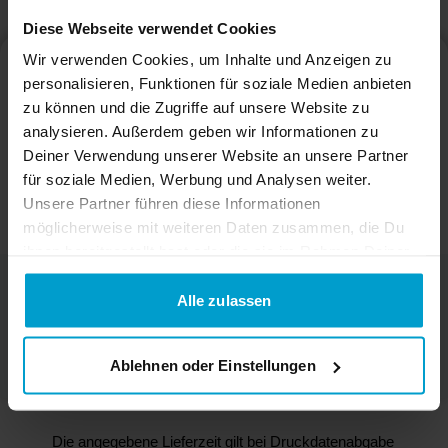
Diese Webseite verwendet Cookies
Wir verwenden Cookies, um Inhalte und Anzeigen zu
Schreibtischunterlagen DIN A2
personalisieren, Funktionen für soziale Medien anbieten
zu können und die Zugriffe auf unsere Website zu
analysieren. Außerdem geben wir Informationen zu
Zwischensumme
--,--€
Deiner Verwendung unserer Website an unsere Partner
Mehrwertsteuer
--,--€
für soziale Medien, Werbung und Analysen weiter.
Unsere Partner führen diese Informationen
Warenkorb
möglicherweise mit weiteren Daten zusammen, die Du
ihnen bereitgestellt hast oder die sie im Rahmen Deiner
Nutzung der Dienste gesammelt haben.
Gesamtsumme
--,--€
Alle zulassen
Warenkorb
Ablehnen oder Einstellungen
Die angegebene Lieferzeit gilt bei Druckdatenabgabe