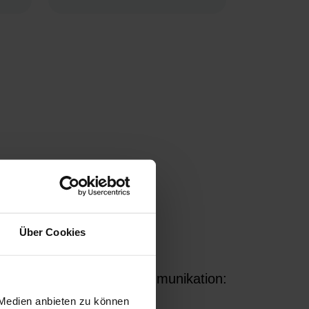
mit Sieb- oder Digitaldirektdruck
uck
ein- oder beidseitig bedruckbar
bar
(Vorder- & Rückseite)
mit Digitaltransferdruck oder Stick
tick
sind viele Einzelbereiche auf
uf
Vorder- und Rückseite sowie
ie
Ärmeln bedruckbar
Je nach Konfiguration mit
Expressproduktion & schneller
er
Versand möglich
n, Flyer &
ler für die
Über Cookies
ie
nwerbung oder To-go-Kommunikation:
lien sorgst Du für
 Medien anbieten zu können