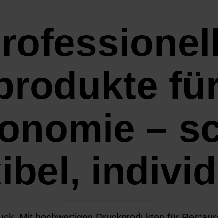
rofessionel
rodukte fü
onomie – sc
xibel, individ
ruck. Mit hochwertigen Druckprodukten für Restaur