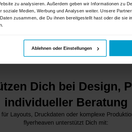
Wiedererkennbarkeit und
 Website zu analysieren. Außerdem geben wir Informationen zu 
r soziale Medien, Werbung und Analysen weiter. Unsere Partner
Entdecke alle Produkte, 
 Daten zusammen, die Du ihnen bereitgestellt hast oder die si
lassen und Deinen Allta
n.
Jetzt Gastronomi
Ablehnen oder Einstellungen
ützen Dich bei Design, 
individueller Beratung
 für Layouts, Druckdaten oder komplexe Produktio
flyerheaven unterstützt Dich mit: