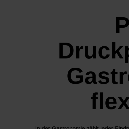
P
Druckp
Gastr
fle
In der Gastronomie zählt jeder Eind