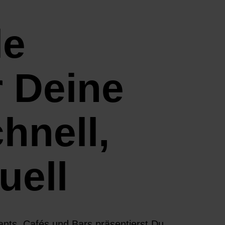
le
r Deine
hnell,
uell
ants, Cafés und Bars präsentierst Du