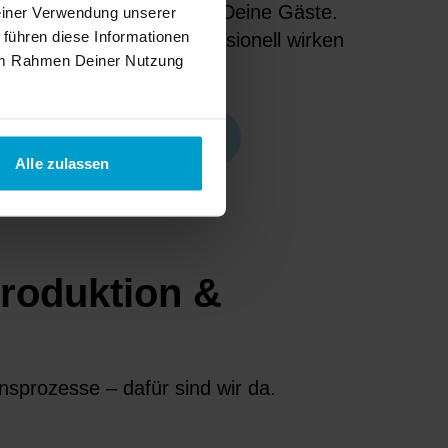
 klare Informationen für Deine Gäste.
Deiner Verwendung unserer
 führen diese Informationen
die Deinen Betrieb professionell wirken
e im Rahmen Deiner Nutzung
g vereinfachen.
e-Produkte entdecken
Alle zulassen
Produktion &
nsprozesse – dafür sind wir da.