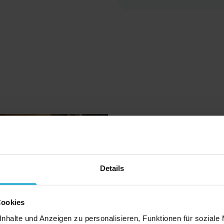
Unsere Varianten:
mit Sieb- oder Digitaldirektdr
ein- oder beidseitig bedruck
(Vorder- & Rückseite)
mit Digitaltransferdruck oder S
sind viele Einzelbereiche a
Vorder- und Rückseite sow
Ärmeln bedruckbar
Je nach Konfiguration mit
Expressproduktion & schnell
Versand möglich
Speisekarte
Tischaufstel
Details
Gastronom
Ob Innenbereich, Auße
Cookies
Mit hochwertigen Materia
nhalte und Anzeigen zu personalisieren, Funktionen für soziale