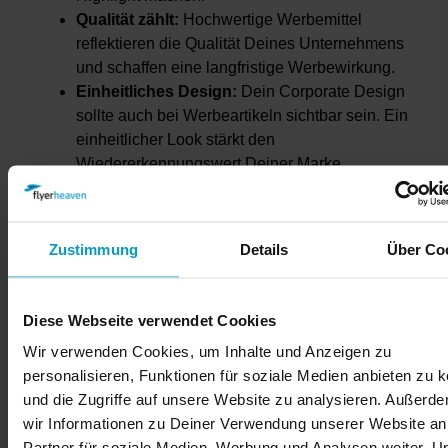
Qualität zählt:
Hochwertige Werbemittel
reflektieren die Qualität Deines Unternehmens
und schaffen eine langfristige Werbewirkung.
Einheitliches Design:
Dein Corporate Design
sollte auch bei Werbeartikeln sichtbar sein. Ein
einheitlicher Look stärkt den
Wiedererkennungswert Deiner Marke.
Jetzt ist es Zeit, die passenden Werbegeschenke
Zustimmung
Details
Über Co
auszuwählen!
Diese Webseite verwendet Cookies
Kleine Werbemittel mit großer
Wir verwenden Cookies, um Inhalte und Anzeigen zu
Wirkung
personalisieren, Funktionen für soziale Medien anbieten zu 
Kleine und preiswerte Werbemittel, oft als
und die Zugriffe auf unsere Website zu analysieren. Außerd
Streuartikel bezeichnet, sind perfekte Give-aways
wir Informationen zu Deiner Verwendung unserer Website an
für große Samplingaktionen. Egal, ob Du bei einer
Partner für soziale Medien, Werbung und Analysen weiter. U