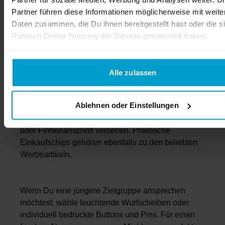
Filialeröffnung, Firmenfeier oder Messe kleine
Partner führen diese Informationen möglicherweise mit weite
Geschenke verteilen möchtest, oder Deinem
Daten zusammen, die Du ihnen bereitgestellt hast oder die s
Onlineshop-Paket eine Aufmerksamkeit beilegst –
Rahmen Deiner Nutzung der Dienste gesammelt haben.
bei flyerheaven findest Du die passenden Produkte.
Alle zulassen
Besonders preiswert sind unsere Kugelschreiber,
die wir mit Deinem Logo bedrucken. Auch
Ablehnen oder Einstellungen
Streichholzschachteln, Feuerzeuge oder
Schlüsselbänder können wir mit Logo, Schriftzug
oder Firmenanschrift versehen. Praktische
Einkaufschips gehören ebenfalls zu den beliebten
Werbeartikeln.
Wenn Du eine jüngere Zielgruppe ansprechen
möchtest, wähle leuchtende Wurfscheiben oder
individuell bedruckte Buttons und Pins. Für einen