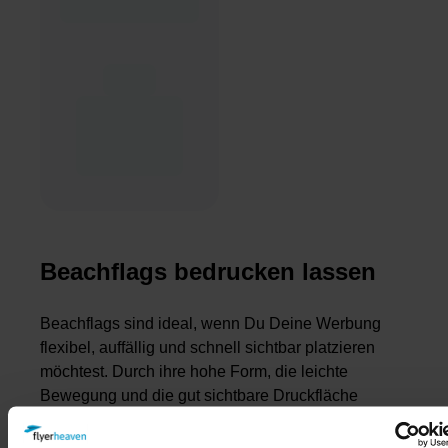
Beachflags bedrucken lassen
Beachflags sind ideal, wenn Du Deine Werbung
flexibel, auffällig und schnell sichtbar platzieren
möchtest. Durch ihre hohe Form, die leichte
Bewegung und die gut sichtbare Druckfläche
ziehen sie Blicke auf sich – ob vor dem Geschäft,
auf Messen, bei Events, am Point of Sale oder im