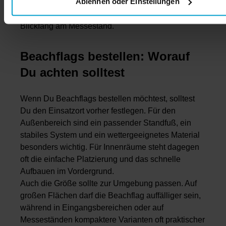
Ablehnen oder Einstellungen
sein, zum Beispiel zur Besucherführung, zur
Kennzeichnung von Aktionsflächen oder als
Blickfang am Messestand.
Beachflags bestellen: Worauf
Du achten solltest
Wenn Du Beachflags bestellen möchtest, solltest
Du den Einsatzort vorher festlegen. Für den
Außenbereich sind ein passender Standfuß, ein
stabiles System und ein wettergeeignetes Material
besonders wichtig. Für Innenräume steht dagegen
oft die einfache Platzierung und das schnelle
Aufbauen im Vordergrund.
Auch die Größe sollte zur Umgebung passen. Auf
großen Flächen darf die Beachflag auffälliger sein,
während in Eingangsbereichen oder auf
Messeständen kompaktere Varianten oft praktischer