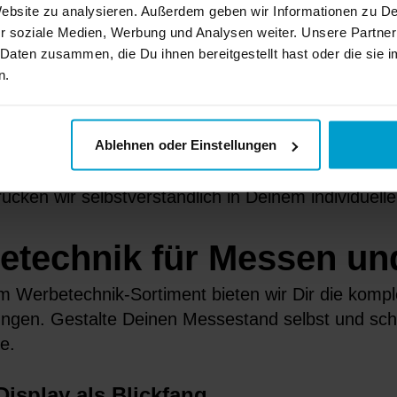
 Website zu analysieren. Außerdem geben wir Informationen zu 
etechnik vom Kundenst
r soziale Medien, Werbung und Analysen weiter. Unsere Partner
 Daten zusammen, die Du ihnen bereitgestellt hast oder die si
Up Display
n.
Begriff Werbetechnik sind viele verschiedene Wer
 findest Du in dieser Rubrik alles vom Roll-Up Dis
Ablehnen oder Einstellungen
zahlreiche Artikel für punktgenaue und effizient
rucken wir selbstverständlich in Deinem individuell
etechnik für Messen un
m Werbetechnik-Sortiment bieten wir Dir die komp
ungen. Gestalte Deinen Messestand selbst und schaf
e.
Display als Blickfang