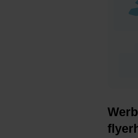
Werbe
flye