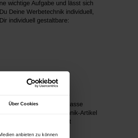
e wichtige Aufgabe und lässt sich
 Du Deine Werbetechnik individuell,
ir individuell gestaltbare:
nternehmen aus und überlasse
Über Cookies
Du die fertigen Werbetechnik-Artikel
essversand die Zustellzeit
 Medien anbieten zu können