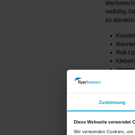
Werbetechn
vielfältig 
zu attrakti
Kunden
Banne
Roll-U
Klebefo
Verans
Wahlpl
und vi
Wähle bequ
Zustimmung
unseren Exp
direkt in 
Diese Webseite verwendet 
verkürzen.
Wir verwenden Cookies, um I