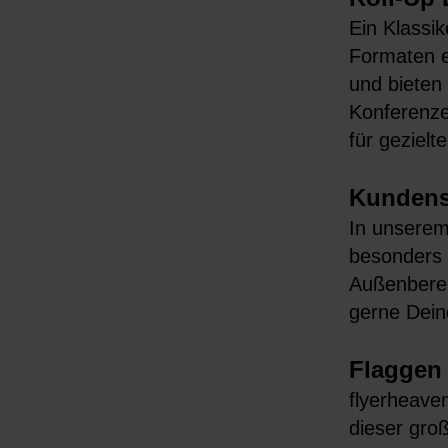
Ein Klassik
Formaten e
und bieten
Konferenze
für geziel
Kundens
In unserem
besonders 
Außenberei
gerne Dein
Flaggen
flyerheave
dieser gro