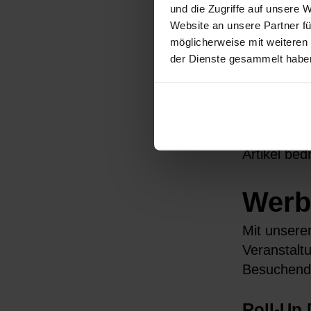
und die Zugriffe auf unsere
Werb
Website an unsere Partner fü
möglicherweise mit weiteren
Roll-
der Dienste gesammelt habe
Unter dem 
flyerheaven
Flaggen – 
Artikel bed
Werb
Mit unsere
Veranstalt
Besuchend
Roll-Up 