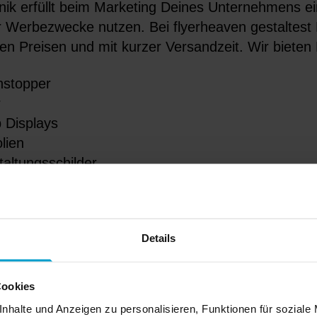
ik erfüllt beim Marketing Deines Unternehmens ein
für Werbezwecke nutzen. Bei flyerheaven gestaltest
ven Preisen und mit kurzer Versandzeit. Wir bieten D
stopper
r
p Displays
lien
taltungsschilder
akate
eles mehr.
em online die passende Werbetechnik für Dein U
Details
erten die Produktion! Selbstverständlich erhältst 
Dein Unternehmen geliefert und kannst mit dem Expr
Cookies
nhalte und Anzeigen zu personalisieren, Funktionen für soziale