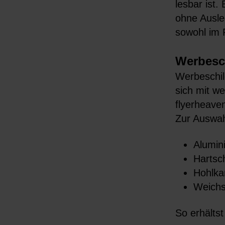
lesbar ist
ohne Ausleg
sowohl im 
Werbesc
Werbeschil
sich mit w
flyerheave
Zur Auswah
Alumin
Hartsc
Hohlka
Weichs
So erhälts