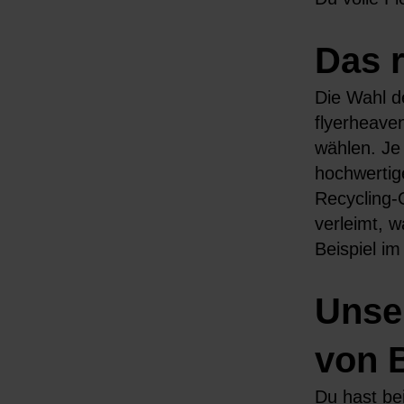
Das 
Die Wahl de
flyerheave
wählen. Je 
hochwertige
Recycling-
verleimt, w
Beispiel i
Unser
von 
Du hast be