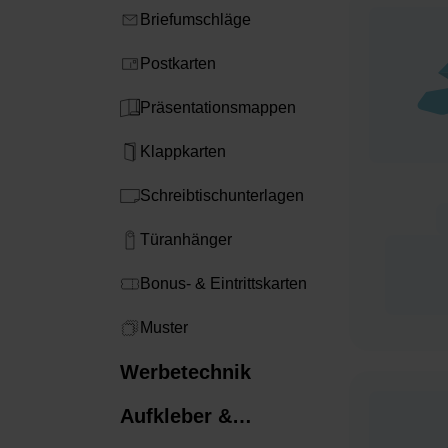
Briefumschläge
Postkarten
Präsentationsmappen
Klappkarten
Schreibtischunterlagen
Türanhänger
Bonus- & Eintrittskarten​
Muster
Werbetechnik
Aufkleber &
Etiketten​