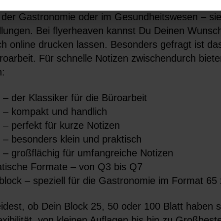
viduell gestaltbaren Blöcke sind vielseitige Helfer
in der Gastronomie oder im Gesundheitswesen – sie 
llungen. Bei flyerheaven kannst Du Deinen Wunsc
h online drucken lassen. Besonders gefragt ist das
roarbeit. Für schnelle Notizen zwischendurch biet
:
– der Klassiker für die Büroarbeit
 – kompakt und handlich
– perfekt für kurze Notizen
 – besonders klein und praktisch
 – großflächig für umfangreiche Notizen
tische Formate – von Q3 bis Q7
block – speziell für die Gastronomie im Format 6
dest, ob Dein Block 25, 50 oder 100 Blatt haben s
exibilität, von kleinen Auflagen bis hin zu Großbest