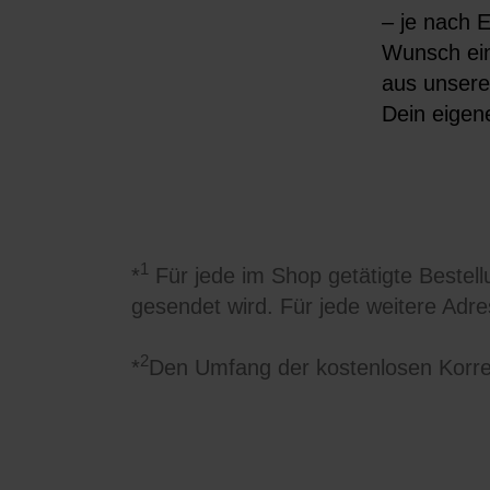
– je nach E
Wunsch ein
aus unseren
Dein eigen
1
*
Für jede im Shop getätigte Bestellu
gesendet wird. Für jede weitere Adr
2
*
Den Umfang der kostenlosen Korre