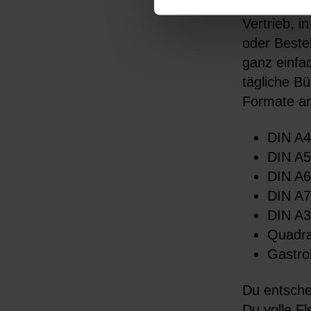
Unsere indi
Vertrieb, 
oder Beste
ganz einfac
tägliche Bü
Formate an
DIN A4 
DIN A5
DIN A6 
DIN A7
DIN A3
Quadra
Gastro
Du entschei
Du volle Fl