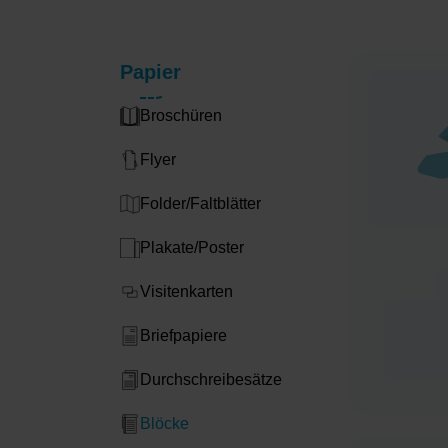
Papier
Broschüren
Flyer
Folder/Faltblätter
Plakate/Poster
Visitenkarten
Briefpapiere
Durchschreibesätze
Blöcke