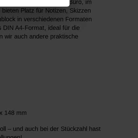
 in vielen Branchen: Ob im Büro, im
bieten Platz für Notizen, Skizzen
hblock in verschiedenen Formaten
 DIN A4-Format, ideal für die
en wir auch andere praktische
5 x 148 mm
oll – und auch bei der Stückzahl hast
ellungen!