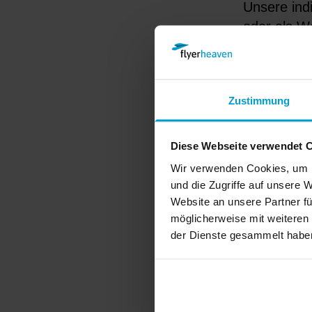
Unsere indi
oder als W
Auftritt un
verschiede
Ideen. Ein 
Zustimmung
Bei flyerh
einer unse
Diese Webseite verwendet 
Konfigurat
Wir verwenden Cookies, um I
Deinem Bür
und die Zugriffe auf unsere
perfekte M
Website an unsere Partner fü
möglicherweise mit weiteren
der Dienste gesammelt habe
Welch
Blöc