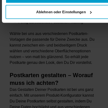
Runde oder ovale Postkarten
Postkarten im Wunschformat und mit
Ablehnen oder Einstellungen
Sonderform
Fertig adressiertes Postkarten-Mailing
Wähle bei uns aus verschiedenen Postkarten-
Vorlagen die passende für Deine Zwecke aus. Du
kannst zwischen ein- und beidseitigem Druck
wählen und verschiedene Oberflächenoptionen
nutzen – von matt bis glänzend. So erhält jede
Postkarte genau den Look, den Du Dir vorstellst.
Postkarten gestalten – Worauf
muss ich achten?
Das Gestalten Deiner Postkarten ist bei uns ganz
einfach. Mit unserem Produkt-Konfigurator kannst
Du Deine Postkarten selbst gestalten, indem Du
Deine Daten hochlädst und aus verschiedenen