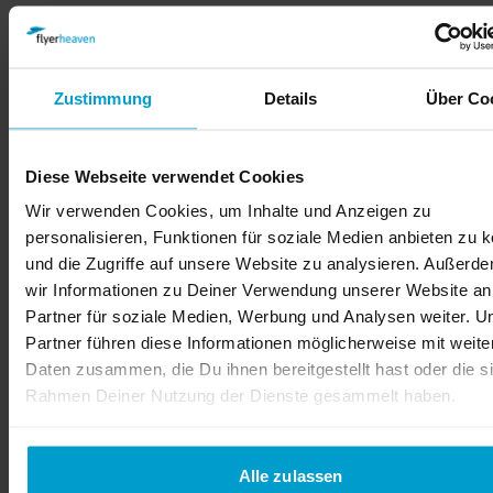
Wenn Du viele Empfänger erreichen möchtest,
lohnt es sich, Deine Postkarten professionell
drucken zu lassen. Bei flyerheaven bekommst Du
Zustimmung
Details
Über Co
nicht nur beste Druckqualität, sondern auf Wunsch
auch Unterstützung bei der Gestaltung – durch
unser erfahrenes Grafikteam.
Diese Webseite verwendet Cookies
Welche Formate gibt es für
Wir verwenden Cookies, um Inhalte und Anzeigen zu
personalisieren, Funktionen für soziale Medien anbieten zu 
Postkarten?
und die Zugriffe auf unsere Website zu analysieren. Außerd
Wenn Du Postkarten bestellen möchtest, hast Du im
wir Informationen zu Deiner Verwendung unserer Website an
ersten Moment die Qual der Wahl, denn die
Partner für soziale Medien, Werbung und Analysen weiter. U
Auswahl an Formaten ist groß. Für nahezu jeden
Partner führen diese Informationen möglicherweise mit weite
Einsatzbereich findest Du bei uns das passende
Daten zusammen, die Du ihnen bereitgestellt hast oder die s
Produkt. Hier ein paar Beispiele aus unserer
Rahmen Deiner Nutzung der Dienste gesammelt haben.
Postkarten-Auswahl:
Klassisches Postkarten-Format nach DIN-
Alle zulassen
Norm