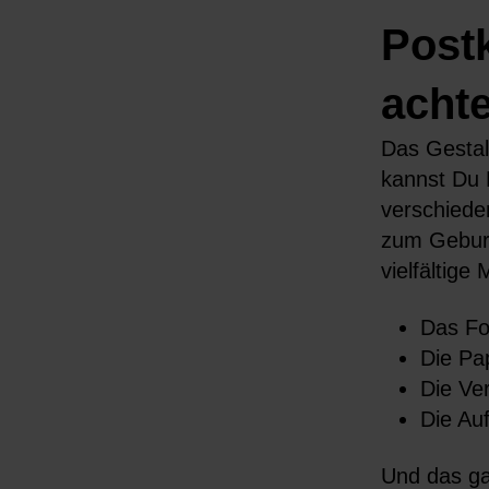
Postk
acht
Das Gestal
kannst Du 
verschiede
zum Geburt
vielfältige
Das Fo
Die Pa
Die Ve
Die Au
Und das ga