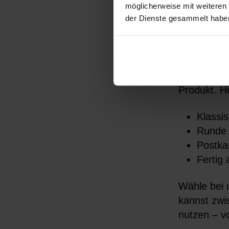
Wunsch auc
möglicherweise mit weiteren
der Dienste gesammelt habe
Welch
Wenn Du Po
Auswahl an
Produkt. H
Klassi
Runde 
Postka
Fertig 
Wähle bei 
kannst zwi
nutzen – vo