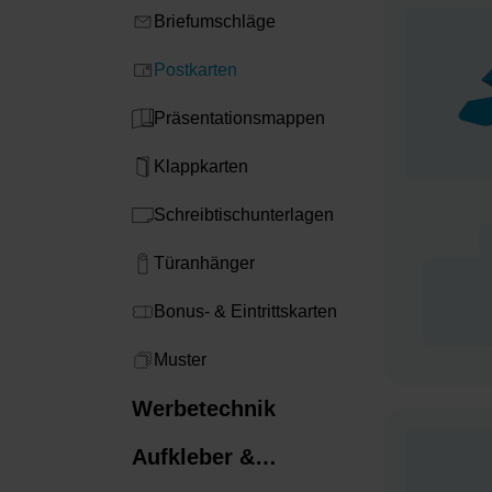
Briefumschläge
Postkarten
Präsentationsmappen
Klappkarten
Schreibtischunterlagen
Türanhänger
Bonus- & Eintrittskarten​
Muster
Werbetechnik
Aufkleber &
Etiketten​