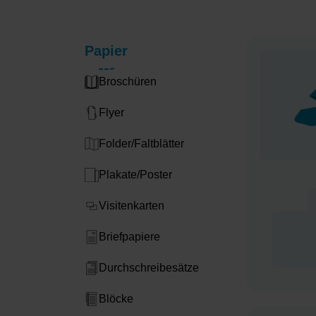
Papier
Broschüren
Flyer
Folder/Faltblätter
Plakate/Poster
Visitenkarten
Briefpapiere
Durchschreibesätze
Blöcke