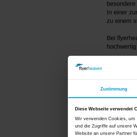
besondere 
In einer z
zu einem s
Bei flyerhe
hochwertig
Waru
Postkarten 
versenden,
Zustimmung
Events ein
Postkarte 
Diese Webseite verwendet 
Wir verwenden Cookies, um I
Wenn Du vi
und die Zugriffe auf unsere
drucken zu
Website an unsere Partner fü