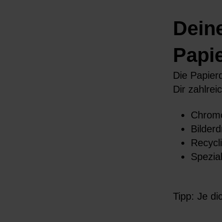
Deine
Papi
Die Papier
Dir zahlre
Chromo
Bilderd
Recycli
Spezia
Tipp
: Je d