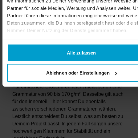
wir Informationen zu Deiner Verwendung unserer Website an
Die Klammerheftung hat sich seit Jahrzehnten
Partner für soziale Medien, Werbung und Analysen weiter. U
bewährt – egal ob für Magazine, Hefte oder
Partner führen diese Informationen möglicherweise mit weite
Zeitschriften. Umschlag und Innenteil werden dabei
Daten zusammen, die Du ihnen bereitgestellt hast oder die s
sicher im Falz miteinander verbunden. Für einen
Rahmen Deiner Nutzung der Dienste gesammelt haben.
hochwertigen Eindruck kannst Du Dich bei der
Umschlaggestaltung für eine hohe Grammatur
entscheiden – z. B. 250 bis 300 g/m² für ein
Alle zulassen
besonders professionelles Erscheinungsbild. Wenn
Du mehr Platz brauchst, ist ein 6-seitiger Umschlag
mit Einklapper eine gute Wahl.
Ablehnen oder Einstellungen
Für einfachere Broschüren reicht meist schon eine
Grammatur von 90 bis 170 g/m². Dasselbe gilt auch
für den Innenteil – hier kannst Du ebenfalls
zwischen verschiedenen Grammaturen wählen.
Letztlich entscheidest Du selbst, was am besten zu
Deinem Projekt passt. In jedem Fall sorgen unsere
hochwertigen Klammern für Stabilität und ein