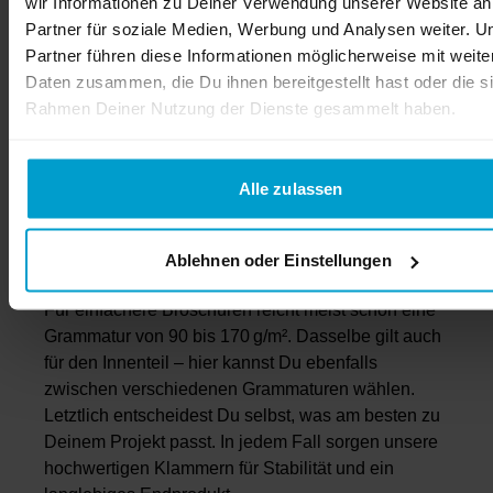
wir Informationen zu Deiner Verwendung unserer Website an
Die Klammerheftung hat sich seit Jahrzehnten
Partner für soziale Medien, Werbung und Analysen weiter. U
bewährt – egal ob für Magazine, Hefte oder
Partner führen diese Informationen möglicherweise mit weite
Zeitschriften. Umschlag und Innenteil werden dabei
Daten zusammen, die Du ihnen bereitgestellt hast oder die s
sicher im Falz miteinander verbunden. Für einen
Rahmen Deiner Nutzung der Dienste gesammelt haben.
hochwertigen Eindruck kannst Du Dich bei der
Umschlaggestaltung für eine hohe Grammatur
entscheiden – z. B. 250 bis 300 g/m² für ein
Alle zulassen
besonders professionelles Erscheinungsbild. Wenn
Du mehr Platz brauchst, ist ein 6-seitiger Umschlag
mit Einklapper eine gute Wahl.
Ablehnen oder Einstellungen
Für einfachere Broschüren reicht meist schon eine
Grammatur von 90 bis 170 g/m². Dasselbe gilt auch
für den Innenteil – hier kannst Du ebenfalls
zwischen verschiedenen Grammaturen wählen.
Letztlich entscheidest Du selbst, was am besten zu
Deinem Projekt passt. In jedem Fall sorgen unsere
hochwertigen Klammern für Stabilität und ein