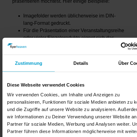
präsentieren möchtest. Hier einige Beispiele:
Imagefolder werden üblicherweise im DIN-
lang-Format gedruckt.
Für die Präsentation einer Veranstaltungsreihe
oder vieler Einzelprodukte eignet sich das
DIN-A7-Format.
Zu unseren Sonderformaten gehört auch das
CD-Cover.
Zustimmung
Details
Über Co
Bei flyerheaven kannst Du auch die Anzahl der
Seiten individuell festlegen. Außerdem solltest Du
Diese Webseite verwendet Cookies
beim Drucken von Foldern berücksichtigen, ob sie
Wir verwenden Cookies, um Inhalte und Anzeigen zu
später am POI (Point of Interest) und POS (Point of
personalisieren, Funktionen für soziale Medien anbieten zu 
Sale) verteilt, in einer Filiale ausgelegt oder
und die Zugriffe auf unsere Website zu analysieren. Außerd
Warensendungen beigelegt werden sollen.
wir Informationen zu Deiner Verwendung unserer Website an
Partner für soziale Medien, Werbung und Analysen weiter. U
Folder mit hoher Werbewirkung
Partner führen diese Informationen möglicherweise mit weite
gestalten