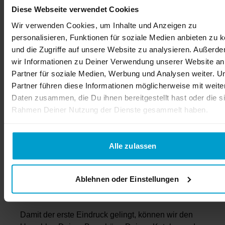
Diese Webseite verwendet Cookies
oder Abschluss- und Hochzeitszeitungen – mit dem
Digitaldruck bestimmst Du selbst die Auflage
Wir verwenden Cookies, um Inhalte und Anzeigen zu
Deines Drucks. Denn bei flyerheaven kannst Du
personalisieren, Funktionen für soziale Medien anbieten zu 
auch in Kleinauflage ab einer Stückzahl von 1
und die Zugriffe auf unsere Website zu analysieren. Außerd
professionellen drucken.
wir Informationen zu Deiner Verwendung unserer Website an
Partner für soziale Medien, Werbung und Analysen weiter. U
Als Deine Online Druckerei bieten wir Dir für den
Partner führen diese Informationen möglicherweise mit weite
Druck Deiner Broschüren im Digitaldruck viele
Daten zusammen, die Du ihnen bereitgestellt hast oder die s
verschiedene Formate an, die beliebtesten sind:
Rahmen Deiner Nutzung der Dienste gesammelt haben.
DIN A4 Hochformat
Alle zulassen
DIN A5 Hochformat
Quadratdruck XL mit den Abmessungen 21 x
21 cm
Ablehnen oder Einstellungen
Damit der erste Eindruck gelingt, können wir den