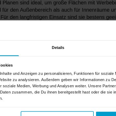
 Planen sind ideal, um große Flächen mit Werbebo
l für den Außenbereich als auch für Innenräume un
Für den langfristigen Einsatz sind sie bestens ge
enommen und platzsparend verstaut werden. Bei 
 und Textil-Banner gestalten und bequem online d
le wichtigen Produktionskriterien fest und erhältst 
e nach Deiner Bestellung. Für eilige Aufträge biet
Details
sand an.
Cookies
Mesh & Textilien – Aus
nhalte und Anzeigen zu personalisieren, Funktionen für soziale
 Website zu analysieren. Außerdem geben wir Informationen zu 
 Werbebanner?
r soziale Medien, Werbung und Analysen weiter. Unsere Partner
 Daten zusammen, die Du ihnen bereitgestellt hast oder die si
eidendes Kriterium bei der Herstellung von Werbeb
n.
m besten zu Deinem Verwendungszweck passt, hän