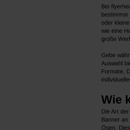
Bei flyerh
bestimmst 
oder klein
wie eine H
große Werb
Gebe währe
Auswahl bi
Formate, D
individuell
Wie 
Die Art de
Banner an 
Ösen. Dies