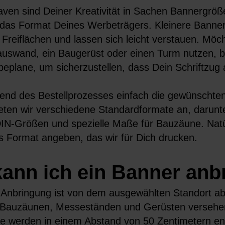
eaven sind Deiner Kreativität in Sachen Bannergrö
das Format Deines Werbeträgers. Kleinere Banner
e Freiflächen und lassen sich leicht verstauen. Mö
auswand, ein Baugerüst oder einen Turm nutzen, b
eplane, um sicherzustellen, dass Dein Schriftzug a
nd des Bestellprozesses einfach die gewünschten
eten wir verschiedene Standardformate an, darunt
IN-Größen und spezielle Maße für Bauzäune. Natü
es Format angeben, das wir für Dich drucken.
kann ich ein Banner anb
r Anbringung ist von dem ausgewählten Standort ab
Bauzäunen, Messeständen und Gerüsten versehen w
e werden in einem Abstand von 50 Zentimetern en