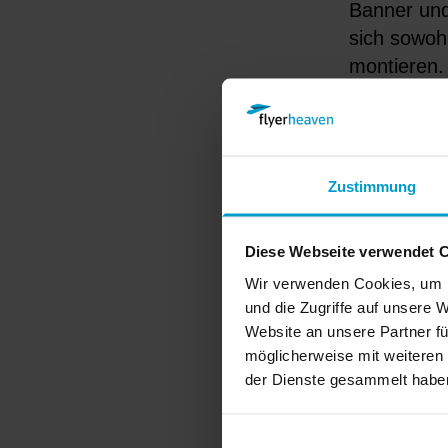
Banner und
sich sowoh
montieren. 
wieder abg
Meshbanner
legst Du al
wenige Tag
Zustimmung
Expressver
Diese Webseite verwendet 
PVC, 
Wir verwenden Cookies, um I
und die Zugriffe auf unsere
sind
Website an unsere Partner fü
möglicherweise mit weiteren
Ein entsch
der Dienste gesammelt habe
Material a