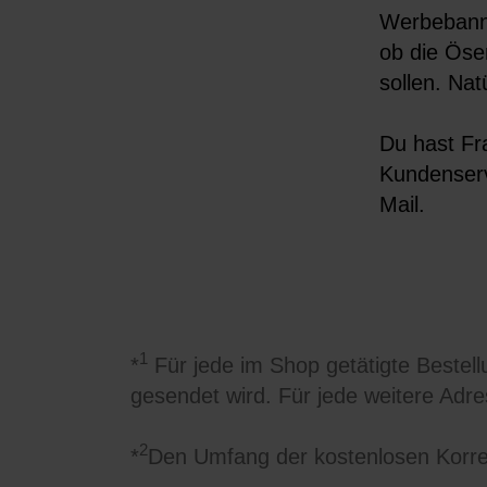
Werbebanne
ob die Öse
sollen. Na
Du hast Fr
Kundenserv
Mail.
1
*
Für jede im Shop getätigte Bestellu
gesendet wird. Für jede weitere Adr
2
*
Den Umfang der kostenlosen Korre