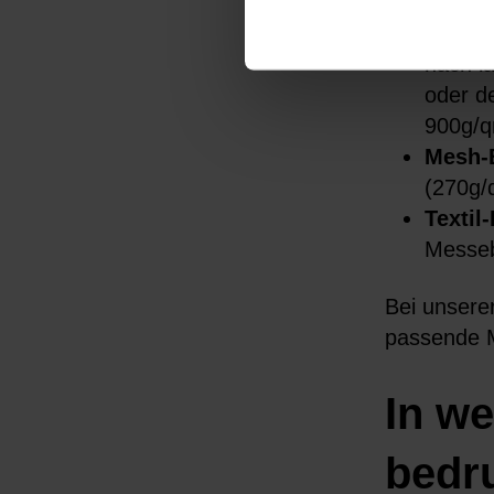
PVC-B
ein Aus
nach l
oder d
900g/q
Mesh-
(270g/
Textil
Messeba
Bei unsere
passende M
In w
bedr