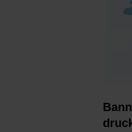
Bann
druc