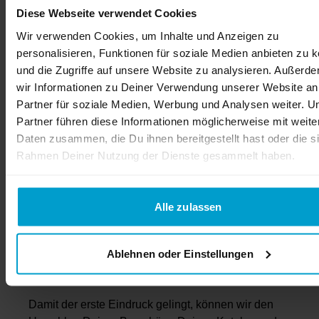
Diese Webseite verwendet Cookies
oder Abschluss- und Hochzeitszeitungen – mit dem
Digitaldruck bestimmst Du selbst die Auflage
Wir verwenden Cookies, um Inhalte und Anzeigen zu
Deines Drucks. Denn bei flyerheaven kannst Du
personalisieren, Funktionen für soziale Medien anbieten zu 
auch in Kleinauflage ab einer Stückzahl von 1
und die Zugriffe auf unsere Website zu analysieren. Außerd
professionellen drucken.
wir Informationen zu Deiner Verwendung unserer Website an
Partner für soziale Medien, Werbung und Analysen weiter. U
Als Deine Online Druckerei bieten wir Dir für den
Partner führen diese Informationen möglicherweise mit weite
Druck Deiner Broschüren im Digitaldruck viele
Daten zusammen, die Du ihnen bereitgestellt hast oder die s
verschiedene Formate an, die beliebtesten sind:
Rahmen Deiner Nutzung der Dienste gesammelt haben.
DIN A4 Hochformat
Alle zulassen
DIN A5 Hochformat
Quadratdruck XL mit den Abmessungen 21 x
21 cm
Ablehnen oder Einstellungen
Damit der erste Eindruck gelingt, können wir den