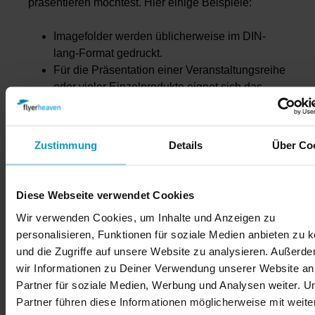
präsentieren möchtest. Hier einige Beispiele:
Imagefolder werden üblicherweise im DIN-
lang-Format gedruckt.
Für die Präsentation einer Veranstaltungsreihe
oder vieler Einzelprodukte eignet sich das
DIN-A7-Format.
Zu unseren Sonderformaten gehört auch das
CD-Cover.
Zustimmung
Details
Über Co
Bei flyerheaven kannst Du auch die Anzahl der
Seiten individuell festlegen. Außerdem solltest Du
Diese Webseite verwendet Cookies
beim Drucken von Foldern berücksichtigen, ob sie
Wir verwenden Cookies, um Inhalte und Anzeigen zu
später am POI (Point of Interest) und POS (Point of
personalisieren, Funktionen für soziale Medien anbieten zu 
Sale) verteilt, in einer Filiale ausgelegt oder
und die Zugriffe auf unsere Website zu analysieren. Außerd
Warensendungen beigelegt werden sollen.
wir Informationen zu Deiner Verwendung unserer Website an
Partner für soziale Medien, Werbung und Analysen weiter. U
Folder mit hoher Werbewirkung
Partner führen diese Informationen möglicherweise mit weite
gestalten